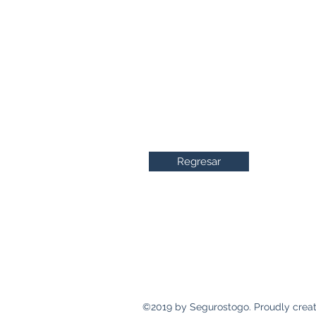
Regresar
Dirección
Calle 69 y Ave. 5ª Sur
Panamá, República de Panamá
©2019 by Segurostogo. Proudly creat