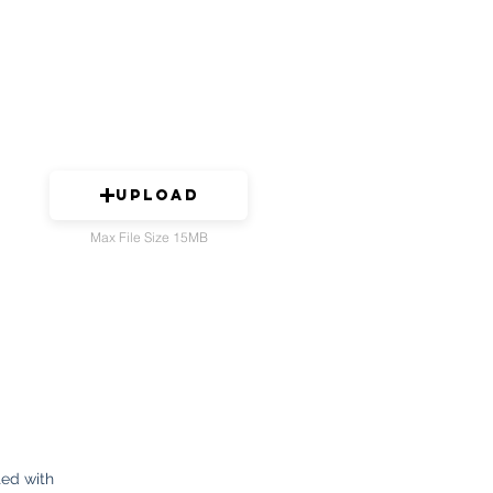
Upload
Max File Size 15MB
Contacto
+5072707777
ed with