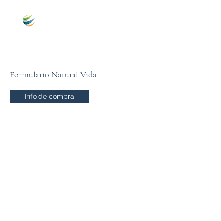
Formulario Natural Vida
Info de compra
+5072707777